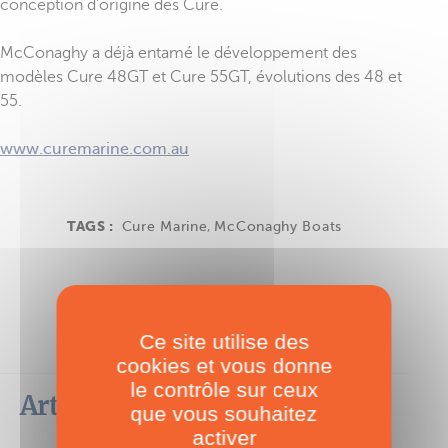
conception d'origine des Cure.
McConaghy a déjà entamé le développement des
modèles Cure 48GT et Cure 55GT, évolutions des 48 et
55.
www.curemarine.com.au
TAGS :
Cure Marine
,
McConaghy Boats
Ce site utilise des
cookies et vous donne
le contrôle sur ceux
Articles les plus lus dans cette
que vous souhaitez
catégorie
activer