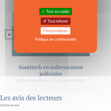
VOIR TOUS LES ARTICLES
Tout accepter
Tout refuser
Personnaliser
Politique de confidentialité
ACTUALITÉS
Nautitech en redressement
judiciaire
Un nouveau départ... sous surveillance
Les avis des lecteurs
POSTEZ UN AVIS