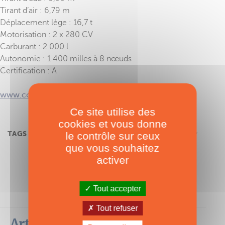
Tirant d’air : 6,79 m
Déplacement lège : 16,7 t
Motorisation : 2 x 280 CV
Carburant : 2 000 l
Autonomie : 1 400 milles à 8 nœuds
Certification : A
www.coracatamarans.com
Ce site utilise des
cookies et vous donne
TAGS :
Cora 48
,
Cora Catamarans
,
Catamaran moteur
le contrôle sur ceux
que vous souhaitez
activer
Tout accepter
Tout refuser
Articles les plus lus dans cette