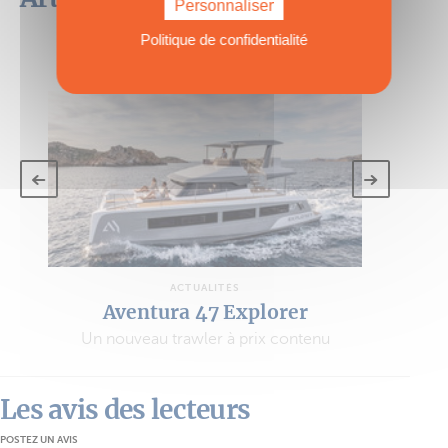
Personnaliser
catégorie
Politique de confidentialité
VOIR TOUS LES ARTICLES
ACTUALITÉS
Aventura 47 Explorer
Un nouveau trawler à prix contenu
Les avis des lecteurs
POSTEZ UN AVIS