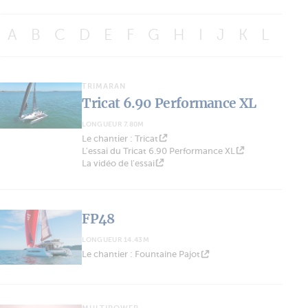
A
B
C
D
E
F
G
H
I
J
K
L
M
TRIMARAN
Tricat 6.90 Performance XL
LONGUEUR 7.80M
Le chantier : Tricat
L'essai du Tricat 6.90 Performance XL
La vidéo de l'essai
FP48
LONGUEUR 14.43M
Le chantier : Fountaine Pajot