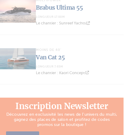
MULTIPOWER
Brabus Ultima 55
LONGUEUR 17.00M
Le chantier : Sunreef Yachts
MOINS DE 40'
Van Cat 25
LONGUEUR 7.65M
Le chantier : Kaori Concept
Inscription Newsletter
Découvrez en exclusivité les news de l'univers du multi,
gagnez des places de salon et profitez de codes
promos sur la boutique !