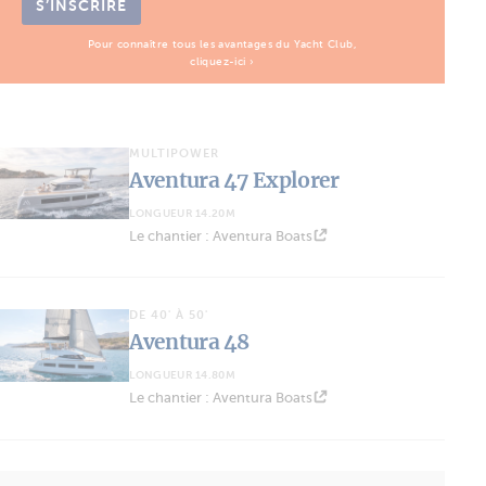
S’INSCRIRE
Pour connaître tous les avantages du Yacht Club,
cliquez-ici ›
MULTIPOWER
Aventura 47 Explorer
LONGUEUR 14.20M
Le chantier : Aventura Boats
DE 40' À 50'
Aventura 48
LONGUEUR 14.80M
Le chantier : Aventura Boats