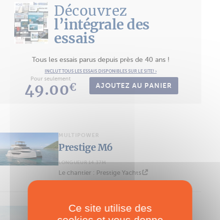
Découvrez
l’intégrale des
essais
Tous les essais parus depuis près de 40 ans !
INCLUT TOUS LES ESSAIS DISPONIBLES SUR LE SITE! ›
Pour seulement
49.00
€
AJOUTEZ AU PANIER
MULTIPOWER
Prestige M6
LONGUEUR 14.37M
Le chantier : Prestige Yachts
Ce site utilise des
MULTIPOWER
cookies et vous donne