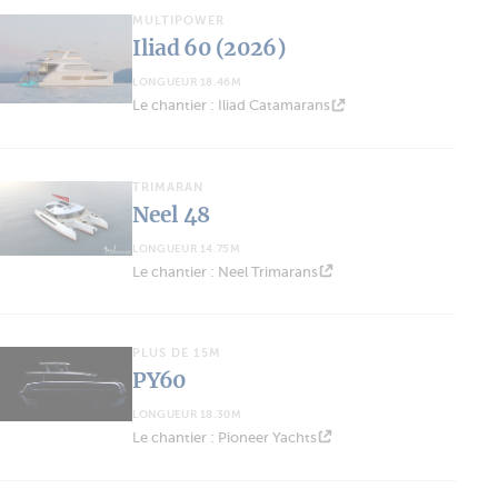
MULTIPOWER
Iliad 60 (2026)
LONGUEUR 18.46M
Le chantier : Iliad Catamarans
TRIMARAN
Neel 48
LONGUEUR 14.75M
Le chantier : Neel Trimarans
PLUS DE 15M
PY60
LONGUEUR 18.30M
Le chantier : Pioneer Yachts