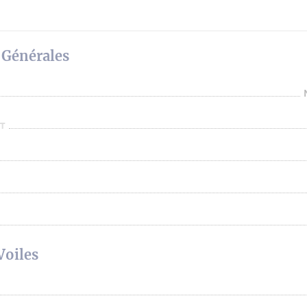
 Générales
T
Voiles