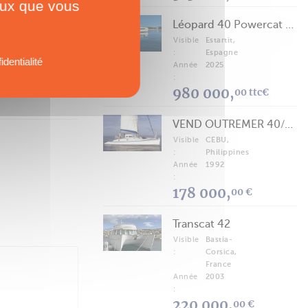
ceux que vous
Léopard 40 Powercat 2025
Visible
Estartit,
:
Espagne
identialité
Année
2025
:
980 000,
00 ttc€
VEND OUTREMER 40/43 (FREE LANCE)
Visible
CEBU,
:
Philippines
Année
1992
:
178 000,
00 €
Transcat 42
Visible
Bastia-
:
Corsica,
France
Année
2003
:
220 000,
00 €