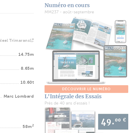
Numéro en cours
MM237 - août-septembre
Neel Trimarans
14.75m
8.65m
10.60t
DÉCOUVRIR LE NUMÉRO
L'Intégrale des Essais
Marc Lombard
Près de 40 ans d'essais !
2
58m