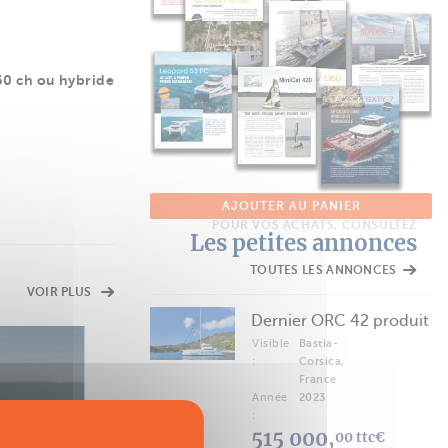
60 ch ou hybride
AJOUTER AU PANIER
POUR VOS ACHATS, CONSULTEZ
Les petites annonces
TOUTES LES ANNONCES
VOIR PLUS
Dernier ORC 42 produit
Visible
Bastia-
:
Corsica,
FICHE TECHNIQUE
France
Neel 51
Année
2023
:
Plus de 15m
515 000,
00 ttc€