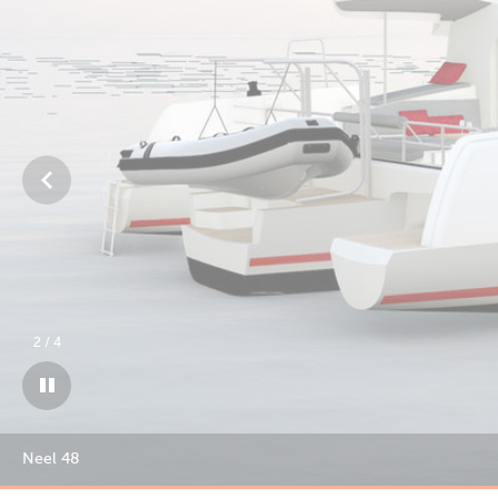
3
/
4
Neel 48