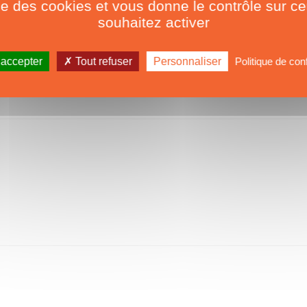
ise des cookies et vous donne le contrôle sur 
souhaitez activer
UE
FICHE TECHNIQUE
 accepter
Tout refuser
Personnaliser
Politique de conf
Neel 47
trimaran