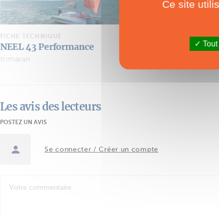
Ce site util
FICHE TECHNIQUE
FICHE TECHNIQ
Tout
Neel 52
Neel 43
trimaran
trimaran
Les avis des lecteurs
POSTEZ UN AVIS
Se connecter / Créer un compte