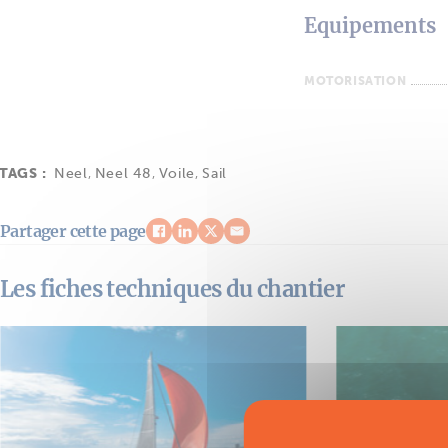
Equipements
MOTORISATION
TAGS :
Neel
,
Neel 48
,
Voile
,
Sail
Partager cette page
Les fiches techniques du chantier