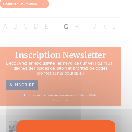
x
Chantier :
Kiss Multihull
A
B
C
D
E
F
G
H
I
J
K
L
M
Inscription Newsletter
Découvrez en exclusivité les news de l'univers du multi,
gagnez des places de salon et profitez de codes
promos sur la boutique !
S’INSCRIRE
Pour connaître tous les avantages du Yacht Club,
cliquez-ici ›
Découvrez