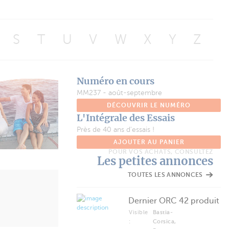
S
T
U
V
W
X
Y
Z
Numéro en cours
MM237 - août-septembre
DÉCOUVRIR LE NUMÉRO
L'Intégrale des Essais
Près de 40 ans d'essais !
AJOUTER AU PANIER
POUR VOS ACHATS, CONSULTEZ
Les petites annonces
TOUTES LES ANNONCES
Dernier ORC 42 produit
Visible
Bastia-
:
Corsica,