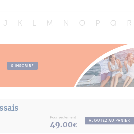
J
K
L
M
N
O
P
Q
R
S’INSCRIRE
essais
Pour seulement
AJOUTEZ AU PANIER
49.00
€