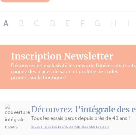
A
B
C
D
E
F
G
H
I
Inscription Newsletter
Découvrez en exclusivité les news de l'univers du multi,
gagnez des places de salon et profitez de codes
promos sur la boutique !
Découvrez
l’intégrale des 
Tous les essais parus depuis près de 40 ans !
INCLUT TOUS LES ESSAIS DISPONIBLES SUR LE SITE! ›