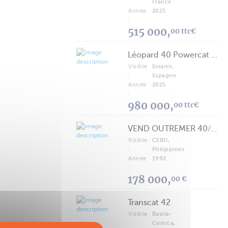
France
Année
2023
:
515 000,
00 ttc€
Léopard 40 Powercat 2025
Visible
Estartit,
:
Espagne
Année
2025
:
980 000,
00 ttc€
VEND OUTREMER 40/43 (FREE LANCE)
Visible
CEBU,
:
Philippines
Année
1992
:
178 000,
00 €
Transcat 42
Visible
Bastia-
:
Corsica,