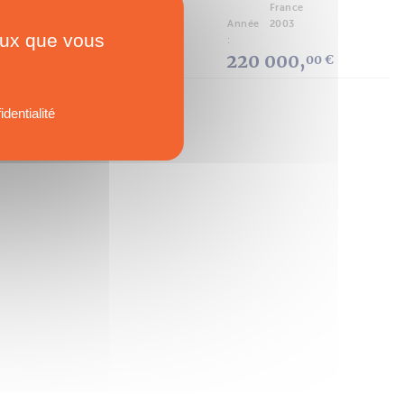
France
Année
2003
ceux que vous
:
220 000,
00 €
identialité