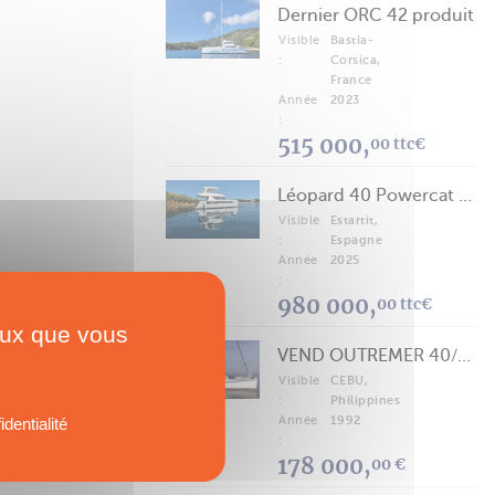
Dernier ORC 42 produit
Visible
Bastia-
:
Corsica,
France
Année
2023
:
515 000,
00 ttc€
Léopard 40 Powercat 2025
Visible
Estartit,
:
Espagne
Année
2025
:
980 000,
00 ttc€
ceux que vous
VEND OUTREMER 40/43 (FREE LANCE)
Visible
CEBU,
:
Philippines
Année
1992
identialité
:
178 000,
00 €