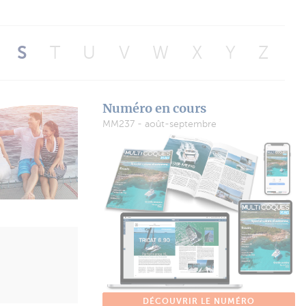
S
T
U
V
W
X
Y
Z
Numéro en cours
MM237 - août-septembre
DÉCOUVRIR LE NUMÉRO