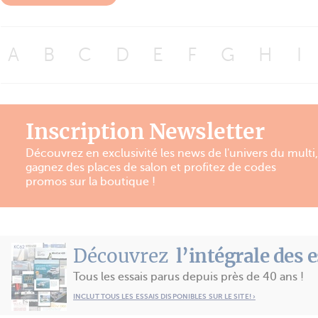
A
B
C
D
E
F
G
H
I
Inscription Newsletter
Découvrez en exclusivité les news de l'univers du multi,
gagnez des places de salon et profitez de codes
promos sur la boutique !
Découvrez
l’intégrale des 
Tous les essais parus depuis près de 40 ans !
INCLUT TOUS LES ESSAIS DISPONIBLES SUR LE SITE! ›