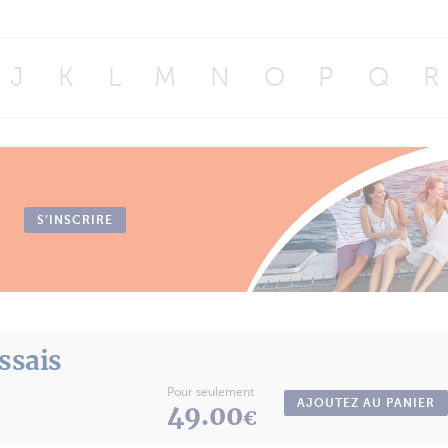
J
K
L
M
N
O
P
Q
R
S’INSCRIRE
essais
Pour seulement
AJOUTEZ AU PANIER
49.00
€