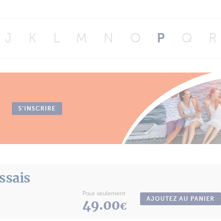
J
K
L
M
N
O
P
Q
R
S’INSCRIRE
essais
Pour seulement
AJOUTEZ AU PANIER
49.00
€