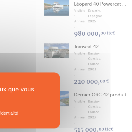
Léopard 40 Powercat 2025
Visible
Estartit,
:
Espagne
Année
2025
:
980 000,
00 ttc€
Transcat 42
Visible
Bastia-
:
Corsica,
France
Année
2003
:
220 000,
00 €
ceux que vous
Dernier ORC 42 produit
Visible
Bastia-
:
Corsica,
France
identialité
Année
2023
:
515 000,
00 ttc€