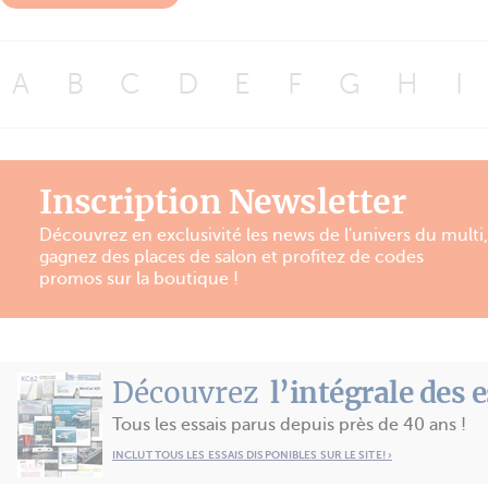
A
B
C
D
E
F
G
H
I
Inscription Newsletter
Découvrez en exclusivité les news de l'univers du multi,
gagnez des places de salon et profitez de codes
promos sur la boutique !
Découvrez
l’intégrale des 
Tous les essais parus depuis près de 40 ans !
INCLUT TOUS LES ESSAIS DISPONIBLES SUR LE SITE! ›