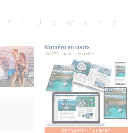
S
T
U
V
W
X
Y
Z
Numéro en cours
MM237 - août-septembre
DÉCOUVRIR LE NUMÉRO