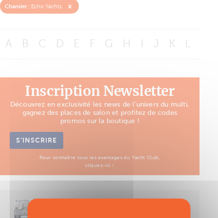
x
Chantier :
Echo Yachts
A
B
C
D
E
F
G
H
I
J
K
L
M
Inscription Newsletter
Découvrez en exclusivité les news de l'univers du multi,
gagnez des places de salon et profitez de codes
promos sur la boutique !
S’INSCRIRE
Pour connaître tous les avantages du Yacht Club,
cliquez-ici ›
Découvrez