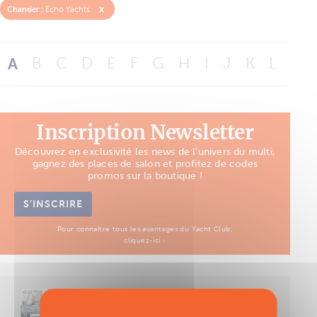
x
Chantier :
Echo Yachts
A
B
C
D
E
F
G
H
I
J
K
L
M
Inscription Newsletter
Découvrez en exclusivité les news de l'univers du multi,
gagnez des places de salon et profitez de codes
promos sur la boutique !
S’INSCRIRE
Pour connaître tous les avantages du Yacht Club,
cliquez-ici ›
Découvrez