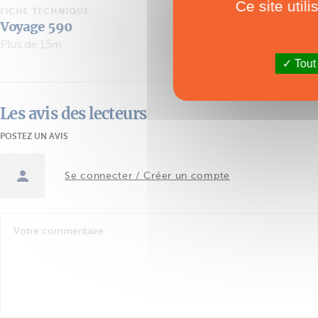
Ce site util
FICHE TECHNIQUE
FICHE TECHNIQ
Voyage 580
Voyage 500
Plus de 15m
Plus de 15m
Tout
Les avis des lecteurs
POSTEZ UN AVIS
Se connecter / Créer un compte