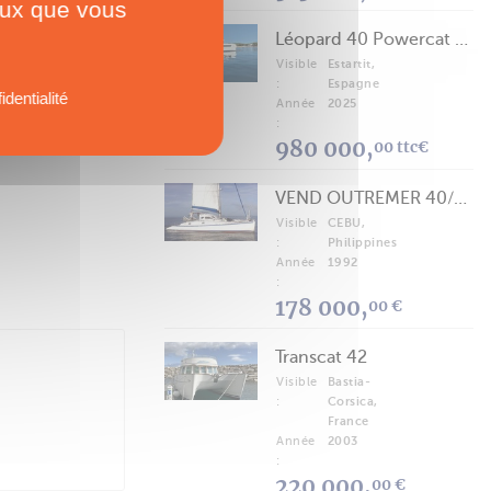
ceux que vous
Léopard 40 Powercat 2025
Visible
Estartit,
:
Espagne
identialité
Année
2025
:
980 000,
00 ttc€
VEND OUTREMER 40/43 (FREE LANCE)
Visible
CEBU,
:
Philippines
Année
1992
:
178 000,
00 €
Transcat 42
Visible
Bastia-
:
Corsica,
France
Année
2003
:
220 000,
00 €