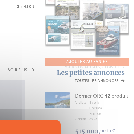
2 x 450 l
AJOUTER AU PANIER
POUR VOS ACHATS, CONSULTEZ
VOIR PLUS
Les petites annonces
TOUTES LES ANNONCES
FICHE TECHNIQUE
Dernier ORC 42 produit
Voyage 450 Cabriolet
Visible
Bastia-
De 40' à 50'
:
Corsica,
France
Année
2023
:
515 000,
00 ttc€