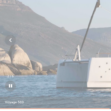
3
/
6
Voyage 510