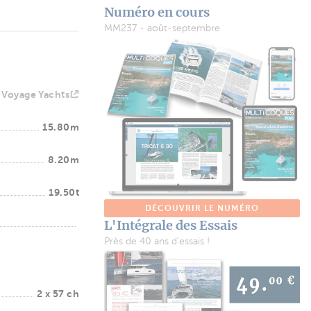
Numéro en cours
MM237 - août-septembre
Voyage Yachts
15.80m
8.20m
19.50t
DÉCOUVRIR LE NUMÉRO
L'Intégrale des Essais
Près de 40 ans d'essais !
2 x 57 ch