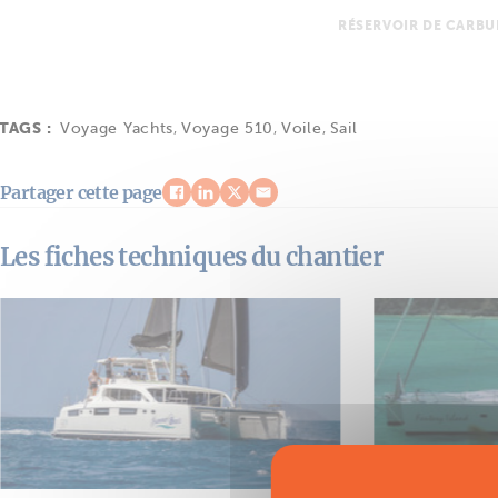
RÉSERVOIR DE CARB
TAGS :
Voyage Yachts
,
Voyage 510
,
Voile
,
Sail
Partager cette page
Les fiches techniques du chantier