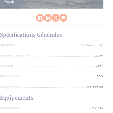
Freydis
Spécifications Générales
CHANTIER
Soubise Yachts
LONGUEUR HORS TOUT
13.95m
LARGEUR
7.62m
DÉPLACEMENT
8.50t
ARCHITECTE
Erik Lerouge
Equipements
MOTORISATION
2 x 18 CV