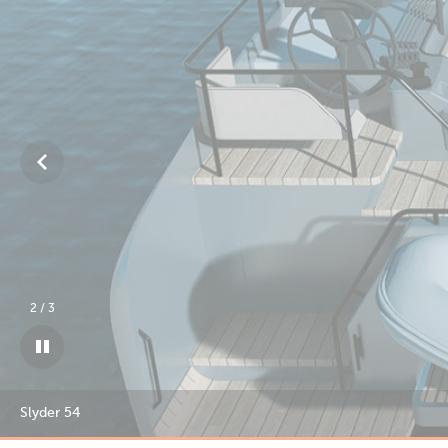
3
/
3
Slyder 54