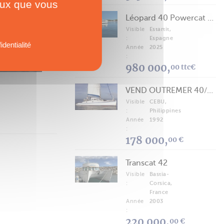
ceux que vous
Léopard 40 Powercat 2025
Visible
Estartit,
:
Espagne
identialité
Année
2025
:
980 000,
00 ttc€
VEND OUTREMER 40/43 (FREE LANCE)
Visible
CEBU,
:
Philippines
Année
1992
:
178 000,
00 €
Transcat 42
Visible
Bastia-
:
Corsica,
France
Année
2003
:
220 000,
00 €