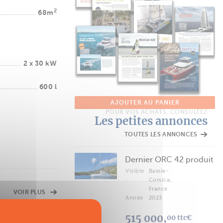
2
68m
2 x 30 kW
600 l
AJOUTER AU PANIER
POUR VOS ACHATS, CONSULTEZ
Les petites annonces
TOUTES LES ANNONCES
Dernier ORC 42 produit
Visible
Bastia-
:
Corsica,
France
VOIR PLUS
Année
2023
:
515 000,
00 ttc€