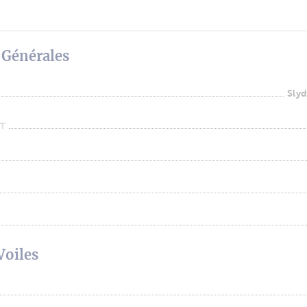
 Générales
Sly
T
Voiles