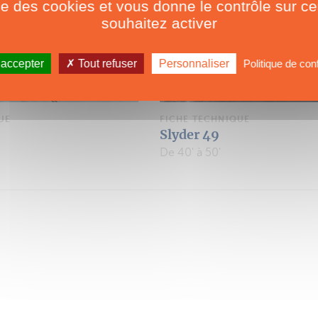
ise des cookies et vous donne le contrôle sur 
souhaitez activer
 accepter
Tout refuser
Personnaliser
Politique de conf
UE
FICHE TECHNIQUE
Slyder 49
De 40' à 50'