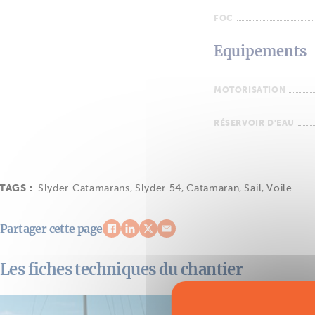
FOC
Equipements
MOTORISATION
RÉSERVOIR D'EAU
TAGS :
Slyder Catamarans
,
Slyder 54
,
Catamaran
,
Sail
,
Voile
Partager cette page
Les fiches techniques du chantier