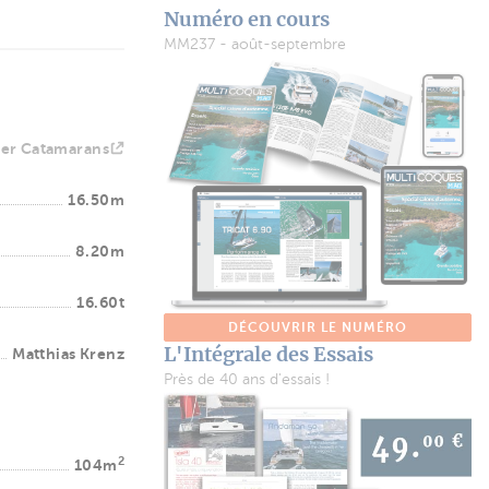
Numéro en cours
MM237 - août-septembre
der Catamarans
16.50m
8.20m
16.60t
DÉCOUVRIR LE NUMÉRO
L'Intégrale des Essais
Matthias Krenz
Près de 40 ans d'essais !
2
104m