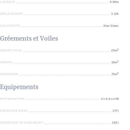
LARGEUR
4.90m
DÉPLACEMENT
3.20t
ARCHITECTE
Alan Slater
Gréements et Voiles
2
GRAND VOILE
25m
2
GÉNOIS
16m
2
SPINNAKER
75m
Equipements
MOTORISATION
2 x 9,9 cv HB
RÉSERVOIR D'EAU
177 l
RÉSERVOIR DE CARBURANT
102 l