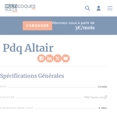
Panneau de gestion des cookies
Abonnez-vous à partir de
S'ABONNER
3€/mois
Pdq Altair
Spécifications Générales
PAYS
Canada
CHANTIER
PDQ Yachts Inc
LONGUEUR HORS TOUT
9.60m