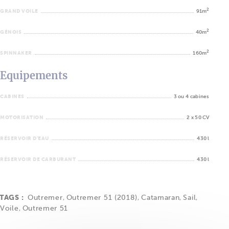
2
GRAND VOILE
91m
2
GÉNOIS
40m
2
SPINNAKER
160m
Equipements
CABINES
3 ou 4 cabines
MOTORISATION
2 x 50 CV
RÉSERVOIR D'EAU
430 l
RÉSERVOIR DE CARBURANT
430 l
TAGS :
Outremer
,
Outremer 51 (2018)
,
Catamaran
,
Sail
,
Voile
,
Outremer 51