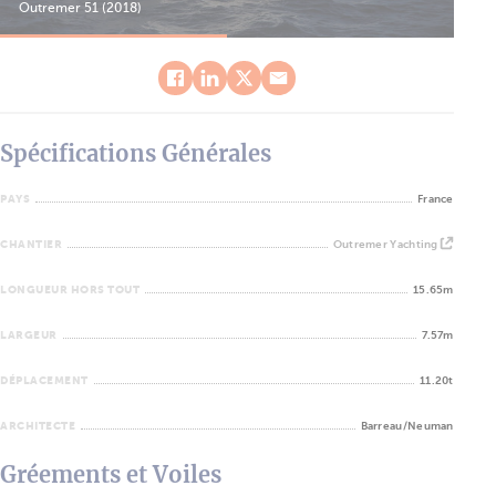
Outremer 51 (2018)
Out
Spécifications Générales
PAYS
France
CHANTIER
Outremer Yachting
LONGUEUR HORS TOUT
15.65m
LARGEUR
7.57m
DÉPLACEMENT
11.20t
ARCHITECTE
Barreau/Neuman
Gréements et Voiles