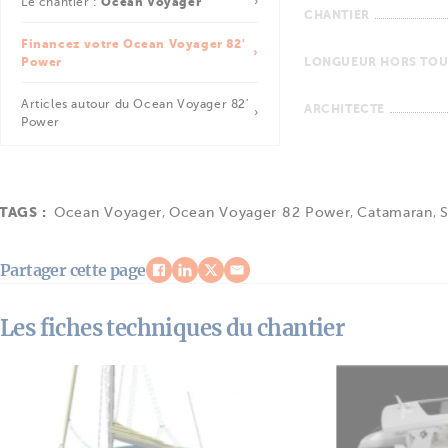
Le chantier :
Ocean Voyager
CHANTIER
Financez votre Ocean Voyager 82'
Power
LONGUEUR HORS TOU
Articles autour du Ocean Voyager 82'
ARCHITECTE
Power
TAGS :
Ocean Voyager
,
Ocean Voyager 82 Power
,
Catamaran
,
S
Partager cette page
Les fiches techniques du chantier