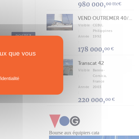
980 000,
00 ttc€
VEND OUTREMER 40/43 (FREE LANCE)
Visible
CEBU,
:
Philippines
POSTEZ
Année
1992
:
178 000,
00 €
ceux que vous
Transcat 42
Visible
Bastia-
:
Corsica,
identialité
France
Année
2003
:
220 000,
00 €