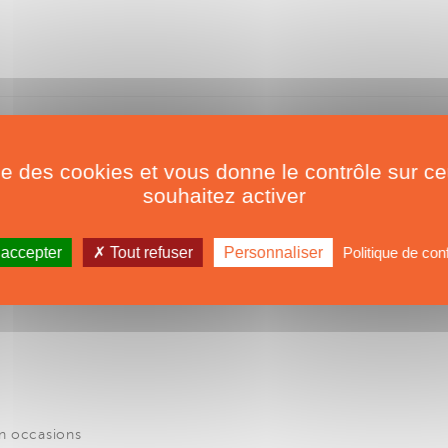
ise des cookies et vous donne le contrôle sur 
souhaitez activer
 accepter
Tout refuser
Personnaliser
Politique de conf
n occasions