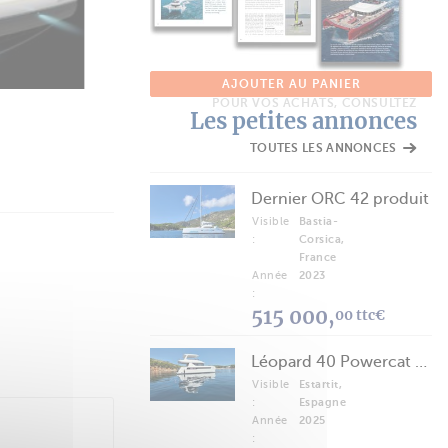
Multipower
AJOUTER AU PANIER
POUR VOS ACHATS, CONSULTEZ
Les petites annonces
TOUTES LES ANNONCES
Dernier ORC 42 produit
Visible
Bastia-
:
Corsica,
France
Année
2023
:
515 000,
00 ttc€
Léopard 40 Powercat 2025
Visible
Estartit,
:
Espagne
Année
2025
: