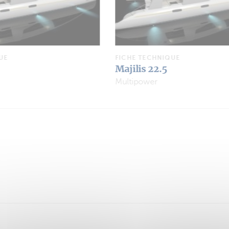
UE
FICHE TECHNIQUE
Majilis 22.5
Multipower