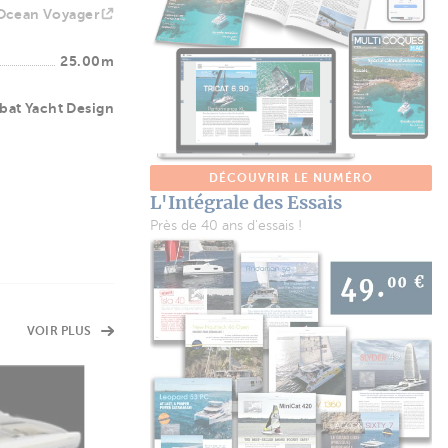
Ocean Voyager
25.00m
bat Yacht Design
DÉCOUVRIR LE NUMÉRO
L'Intégrale des Essais
Près de 40 ans d'essais !
VOIR PLUS
FICHE TECHNIQUE
Lifestyle 30