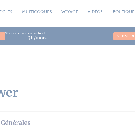
TICLES
MULTICOQUES
VOYAGE
VIDÉOS
BOUTIQUE
Abonnez-vous à partir de
R
S'INSCR
3€/mois
wer
 Générales