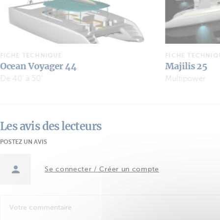
FICHE TECHNIQUE
FICHE TECHNIQ
Ocean Voyager 44
Majilis 25
De 40' à 50'
Multipower
Les avis des lecteurs
POSTEZ UN AVIS
Se connecter / Créer un compte