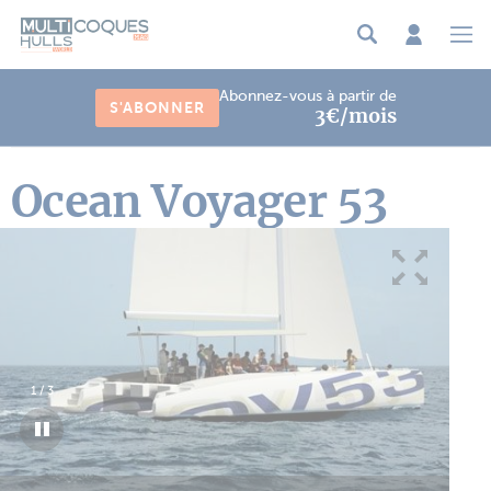
Panneau de gestion des cookies
Abonnez-vous à partir de
S'ABONNER
3€/mois
Ocean Voyager 53
1
/
3