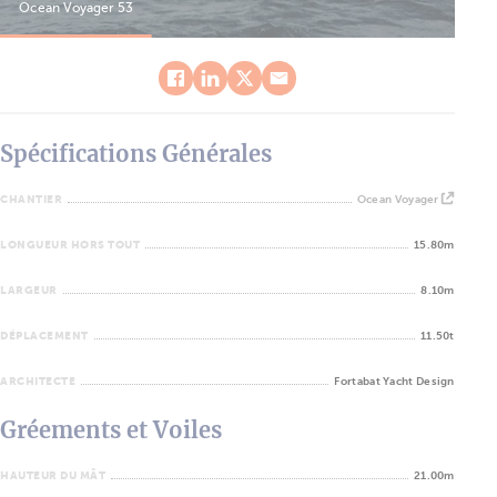
Ocean Voyager 53
Oce
Spécifications Générales
CHANTIER
Ocean Voyager
LONGUEUR HORS TOUT
15.80m
LARGEUR
8.10m
DÉPLACEMENT
11.50t
ARCHITECTE
Fortabat Yacht Design
Gréements et Voiles
HAUTEUR DU MÂT
21.00m