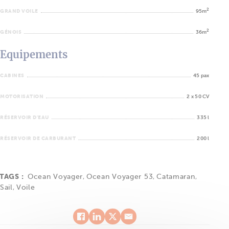
2
GRAND VOILE
95m
2
GÉNOIS
36m
Equipements
CABINES
45 pax
MOTORISATION
2 x 50 CV
RÉSERVOIR D'EAU
335 l
RÉSERVOIR DE CARBURANT
200 l
TAGS :
Ocean Voyager
,
Ocean Voyager 53
,
Catamaran
,
Sail
,
Voile