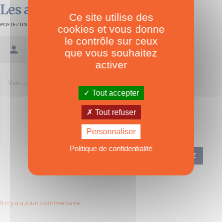
Les avis des lecteurs
Ce site utilise des
POSTEZ UN AVIS
cookies et vous donne
le contrôle sur ceux
Se connecter / Créer un compte
que vous souhaitez
activer
Tout accepter
Tout refuser
Personnaliser
Politique de confidentialité
POSTEZ
Il n'y a aucun commentaire.