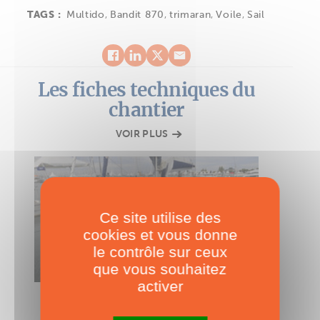
TAGS :
Multido
,
Bandit 870
,
trimaran
,
Voile
,
Sail
Les fiches techniques du
chantier
VOIR PLUS
Ce site utilise des
cookies et vous donne
le contrôle sur ceux
que vous souhaitez
activer
FICHE TECHNIQUE
Bandit 870