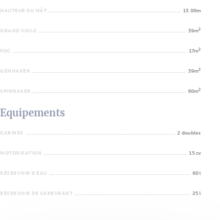
HAUTEUR DU MÂT
13.00m
2
GRAND VOILE
39m
2
FOC
17m
2
GENNAKER
39m
2
SPINNAKER
60m
Equipements
CABINES
2 doubles
MOTORISATION
15 cv
RÉSERVOIR D'EAU
60 l
RÉSERVOIR DE CARBURANT
25 l