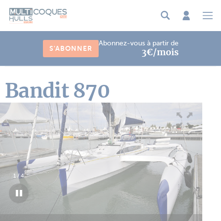
Panneau de gestion des cookies
Abonnez-vous à partir de
S'ABONNER
3€/mois
Bandit 870
1
/
4