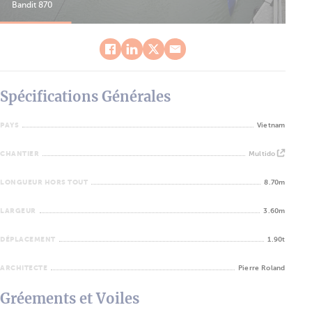
Bandit 870
Ban
Spécifications Générales
PAYS
Vietnam
CHANTIER
Multido
LONGUEUR HORS TOUT
8.70m
LARGEUR
3.60m
DÉPLACEMENT
1.90t
ARCHITECTE
Pierre Roland
Gréements et Voiles