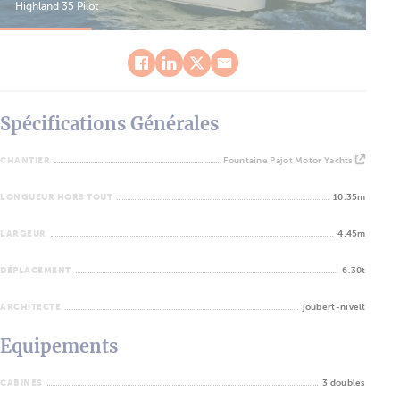
Highland 35 Pilot
Hig
Spécifications Générales
CHANTIER
Fountaine Pajot Motor Yachts
LONGUEUR HORS TOUT
10.35m
LARGEUR
4.45m
DÉPLACEMENT
6.30t
ARCHITECTE
joubert-nivelt
Equipements
CABINES
3 doubles