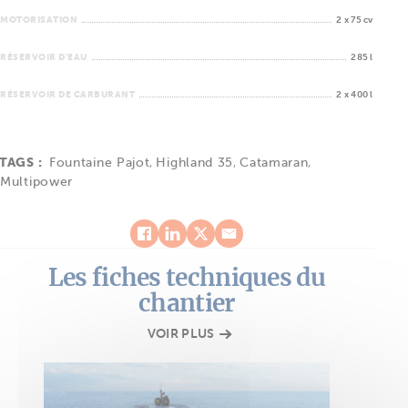
MOTORISATION
2 x 75 cv
RÉSERVOIR D'EAU
285 l
RÉSERVOIR DE CARBURANT
2 x 400 l
TAGS :
Fountaine Pajot
,
Highland 35
,
Catamaran
,
Multipower
Les fiches techniques du
chantier
VOIR PLUS