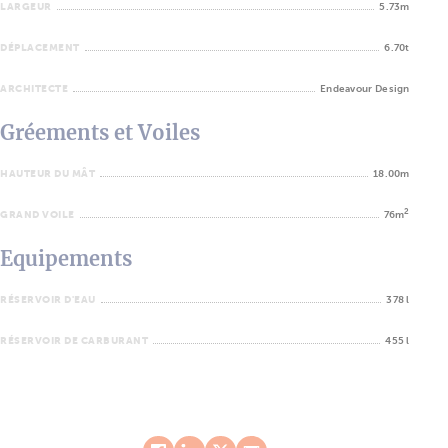
LARGEUR
5.73m
DÉPLACEMENT
6.70t
ARCHITECTE
Endeavour Design
Gréements et Voiles
HAUTEUR DU MÂT
18.00m
2
GRAND VOILE
76m
Equipements
RÉSERVOIR D'EAU
378 l
RÉSERVOIR DE CARBURANT
455 l