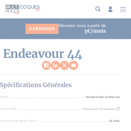
Panneau de gestion des cookies
Abonnez-vous à partir de
S'ABONNER
3€/mois
Endeavour 44
Spécifications Générales
PAYS
United State of America
CHANTIER
Endeavour Catamarans
LONGUEUR HORS TOUT
13.25m