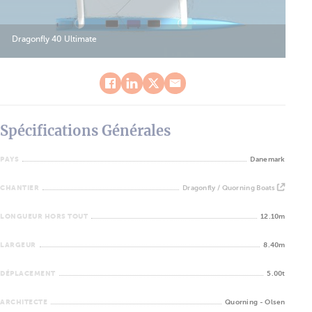
Dragonfly 40 Ultimate
Spécifications Générales
PAYS
Danemark
CHANTIER
Dragonfly / Quorning Boats
LONGUEUR HORS TOUT
12.10m
LARGEUR
8.40m
DÉPLACEMENT
5.00t
ARCHITECTE
Quorning - Olsen