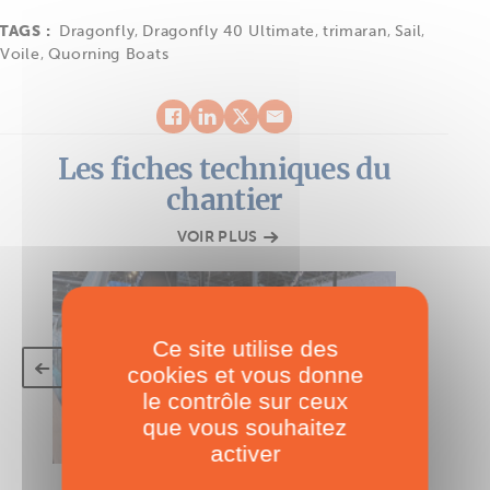
TAGS :
Dragonfly
,
Dragonfly 40 Ultimate
,
trimaran
,
Sail
,
Voile
,
Quorning Boats
Les fiches techniques du
chantier
VOIR PLUS
Ce site utilise des
cookies et vous donne
le contrôle sur ceux
que vous souhaitez
activer
FICHE TECHNIQUE