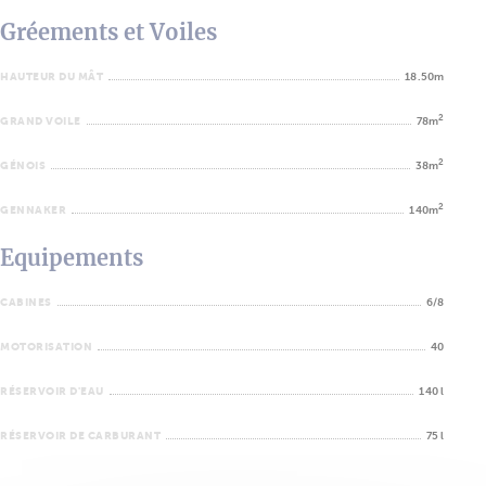
Gréements et Voiles
HAUTEUR DU MÂT
18.50m
2
GRAND VOILE
78m
2
GÉNOIS
38m
2
GENNAKER
140m
Equipements
CABINES
6/8
MOTORISATION
40
RÉSERVOIR D'EAU
140 l
RÉSERVOIR DE CARBURANT
75 l