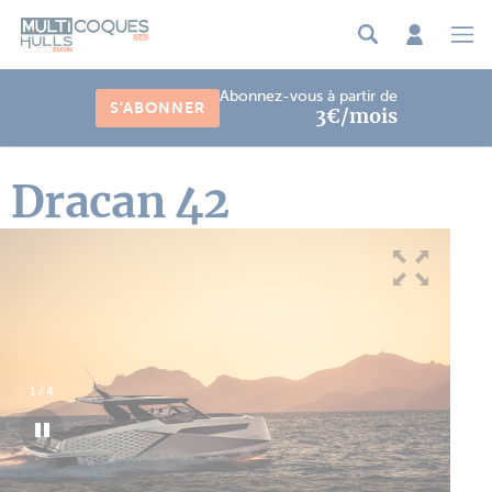
Panneau de gestion des cookies
Abonnez-vous à partir de
S'ABONNER
3€/mois
Dracan 42
1
/
4