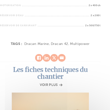
MOTORISATION
2 x 400 ch
RÉSERVOIR D'EAU
2 x 200 l
RÉSERVOIR DE CARBURANT
2 x 500/750 l
TAGS :
Dracan Marine
,
Dracan 42
,
Multipower
Les fiches techniques du
chantier
VOIR PLUS