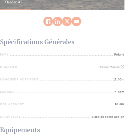
Dracan 42
Dra
Spécifications Générales
PAYS
Poland
CHANTIER
Dracan Marine
LONGUEUR HORS TOUT
12.60m
LARGEUR
4.85m
DÉPLACEMENT
10.80t
ARCHITECTE
Blazejak Yacht Design
Equipements