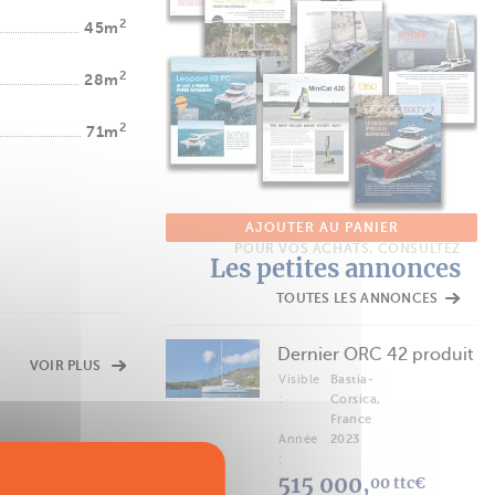
2
45m
2
28m
2
71m
AJOUTER AU PANIER
POUR VOS ACHATS, CONSULTEZ
Les petites annonces
TOUTES LES ANNONCES
Dernier ORC 42 produit
VOIR PLUS
Visible
Bastia-
:
Corsica,
France
Année
2023
:
515 000,
00 ttc€