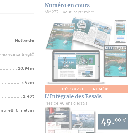
Numéro en cours
MM237 - août-septembre
Hollande
rmance sailing
10.94m
7.65m
DÉCOUVRIR LE NUMÉRO
L'Intégrale des Essais
1.40t
Près de 40 ans d'essais !
morelli & melvin