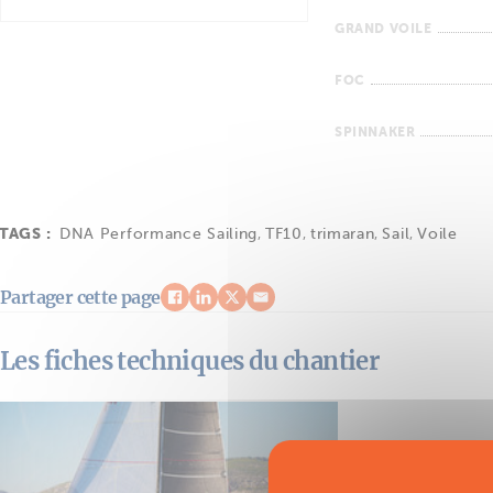
GRAND VOILE
FOC
SPINNAKER
TAGS :
DNA Performance Sailing
,
TF10
,
trimaran
,
Sail
,
Voile
Partager cette page
Les fiches techniques du chantier