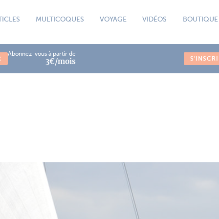
TICLES
MULTICOQUES
VOYAGE
VIDÉOS
BOUTIQUE
Abonnez-vous à partir de
R
S'INSCR
3€/mois