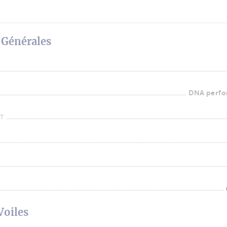
 Générales
DNA perfo
T
Voiles