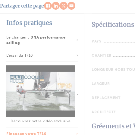
Partager cette page
Infos pratiques
Spécifications
Le chantier :
DNA performance
PAYS
sailing
L'essai du TF10
CHANTIER
LONGUEUR HORS TOU
LARGEUR
DÉPLACEMENT
ARCHITECTE
Découvrez notre vidéo exclusive
Gréements et 
Financez votre TF10