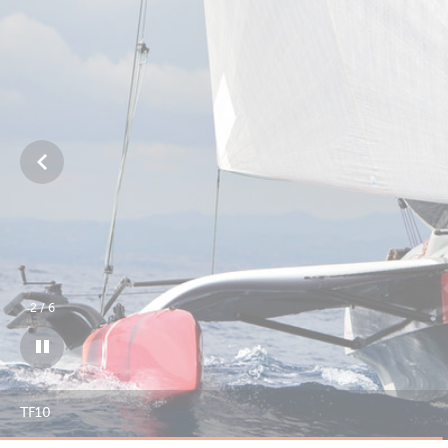
3
/
6
TF10