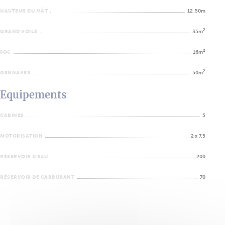
HAUTEUR DU MÂT
12.50m
2
GRAND VOILE
35m
2
FOC
16m
2
GENNAKER
50m
Equipements
CABINES
5
MOTORISATION
2 x 7.5
RÉSERVOIR D'EAU
200
RÉSERVOIR DE CARBURANT
70