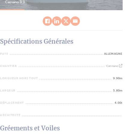
Catnano 9.9
Cat
Spécifications Générales
PAYS
ALLEMAGNE
CHANTIER
Catnano
LONGUEUR HORS TOUT
9.90m
LARGEUR
5.80m
DÉPLACEMENT
4.00t
ARCHITECTE
Gréements et Voiles