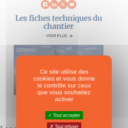
Les fiches techniques du
chantier
VOIR PLUS
Ce site utilise des
cookies et vous donne
le contrôle sur ceux
que vous souhaitez
activer
FICHE TECHNIQUE
Catnano 9.9
Tout accepter
Tout refuser