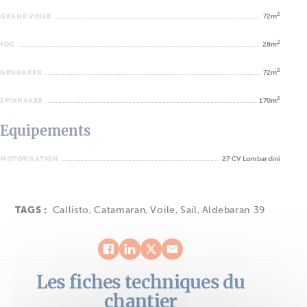
2
GRAND VOILE
72m
2
FOC
28m
2
GENNAKER
72m
2
SPINNAKER
170m
Equipements
MOTORISATION
27 CV Lombardini
TAGS :
Callisto
,
Catamaran
,
Voile
,
Sail
,
Aldebaran 39
Les fiches techniques du
chantier