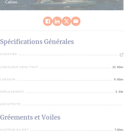
Callisto
Spécifications Générales
CHANTIER
LONGUEUR HORS TOUT
12.90m
LARGEUR
9.00m
DÉPLACEMENT
5.30t
ARCHITECTE
Gréements et Voiles
HAUTEUR DU MÂT
7.00m