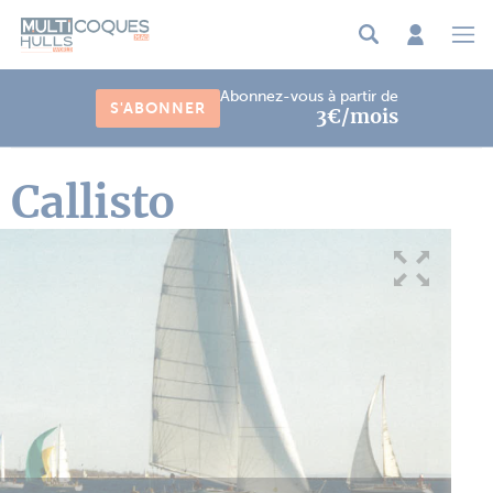
Panneau de gestion des cookies
Abonnez-vous à partir de
S'ABONNER
3€/mois
Callisto