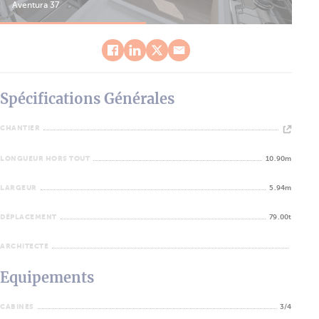
Aventura 37
Ave
Spécifications Générales
CHANTIER
LONGUEUR HORS TOUT
10.90m
LARGEUR
5.94m
DÉPLACEMENT
79.00t
ARCHITECTE
Equipements
CABINES
3/4