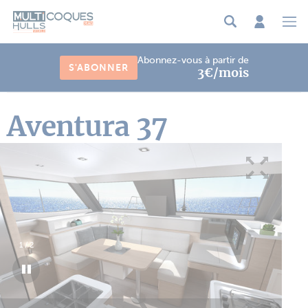
Panneau de gestion des cookies
Abonnez-vous à partir de
S'ABONNER
3€/mois
Aventura 37
1
/
2