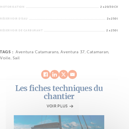
MOTORISATION
2 x 20/30 CV
RÉSERVOIR D'EAU
2x 250 l
RÉSERVOIR DE CARBURANT
2 x 250 l
TAGS :
Aventura Catamarans
,
Aventura 37
,
Catamaran
,
Voile
,
Sail
Les fiches techniques du
chantier
VOIR PLUS