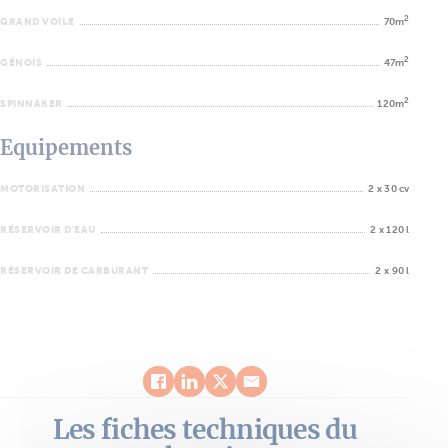
2
GRAND VOILE
70m
2
GÉNOIS
47m
2
SPINNAKER
120m
Equipements
MOTORISATION
2 x 30 cv
RÉSERVOIR D'EAU
2 x 120 l
RÉSERVOIR DE CARBURANT
2 x 90 l
Les fiches techniques du