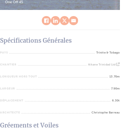
One Off 45
Spécifications Générales
PAYS
Trinite & Tobago
CHANTIER
Aikane Trinidad Ltd
LONGUEUR HORS TOUT
13.70m
LARGEUR
7.90m
DÉPLACEMENT
6.30t
ARCHITECTE
Christophe Barreau
Gréements et Voiles