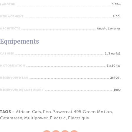
LARGEUR
6.37m
DÉPLACEMENT
8.50t
ARCHITECTE
Angelo Lavranos
Equipements
CABINES
2, 3 ou 4x2
MOTORISATION
2 x 20 kW
RÉSERVOIR D'EAU
2x400 l
RÉSERVOIR DE CARBURANT
1600
TAGS :
African Cats
,
Eco Powercat 495 Green Motion
,
Catamaran
,
Multipower
,
Electric
,
Electrique