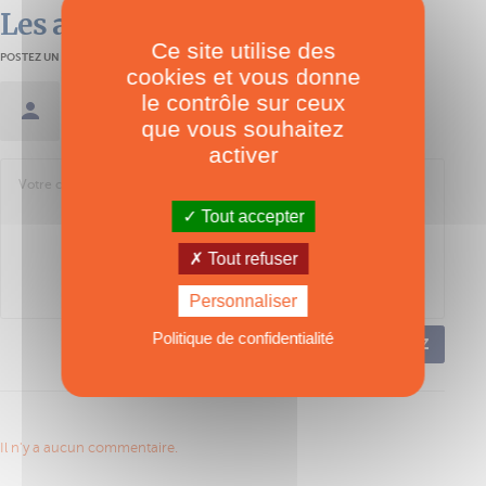
Les avis des lecteurs
Ce site utilise des
POSTEZ UN AVIS
cookies et vous donne
le contrôle sur ceux
Se connecter / Créer un compte
que vous souhaitez
activer
Tout accepter
Tout refuser
Personnaliser
Politique de confidentialité
POSTEZ
Il n'y a aucun commentaire.