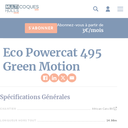
Panneau de gestion des cookies
Abonnez-vous à partir de
S'ABONNER
3€/mois
Eco Powercat 495
Green Motion
Spécifications Générales
CHANTIER
African Cats BV
LONGUEUR HORS TOUT
14.98m