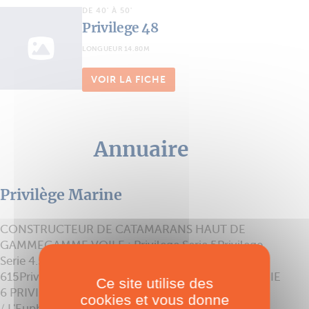
DE 40' À 50'
Privilege 48
LONGUEUR 14.80M
VOIR LA FICHE
Annuaire
Privilège Marine
CONSTRUCTEUR DE CATAMARANS HAUT DE
GAMMEGAMME VOILE : Privilege Serie 5Privilege
Serie 4.5Privilege Serie 4.9Privilege 515Privilege
615Privilege 745PRIVILEGE SERIE 5PRIVILEGE SERIE
Ce site utilise des
6 PRIVILEGE SERIE 7GAMME MOTEUR :Furio 6
cookies et vous donne
/ L'Euphorie 5