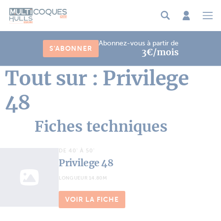
Panneau de gestion des cookies
Abonnez-vous à partir de
S'ABONNER
3€/mois
Tout sur : Privilege
48
Fiches techniques
DE 40' À 50'
Privilege 48
LONGUEUR 14.80M
VOIR LA FICHE