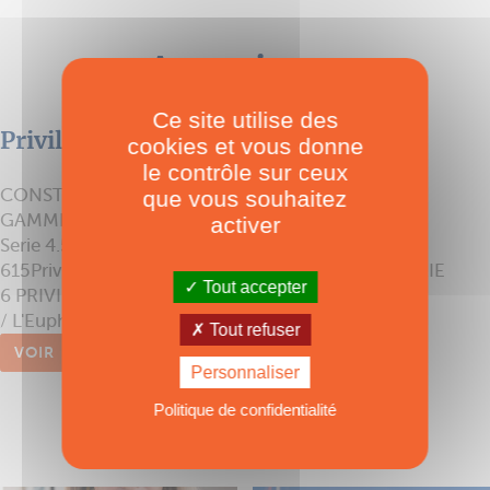
Annuaire
Ce site utilise des
Privilège Marine
cookies et vous donne
le contrôle sur ceux
CONSTRUCTEUR DE CATAMARANS HAUT DE
que vous souhaitez
GAMMEGAMME VOILE : Privilege Serie 5Privilege
activer
Serie 4.5Privilege Serie 4.9Privilege 515Privilege
615Privilege 745PRIVILEGE SERIE 5PRIVILEGE SERIE
Tout accepter
6 PRIVILEGE SERIE 7GAMME MOTEUR :Furio 6
/ L'Euphorie 5
Tout refuser
VOIR
Personnaliser
Politique de confidentialité