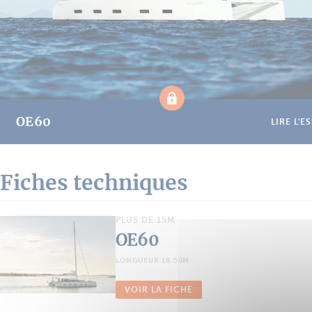
OE60
LIRE L'E
Fiches techniques
PLUS DE 15M
OE60
LONGUEUR 18.50M
VOIR LA FICHE