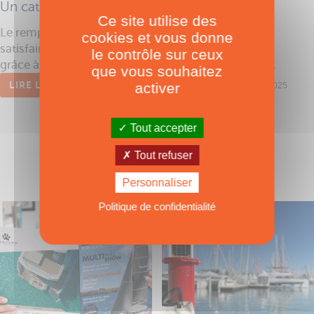
Un catamaran polyvalent avec 3 à 6 cabines
Ce site utilise des
Le remplaçant du Leopard 50 a été conçu pour
cookies et vous donne
satisfaire au mieux Propriétaires comme loueurs
le contrôle sur ceux
grâce à des aménagements intégrant 3 à 6 cabines.
que vous souhaitez
LIRE L'ARTICLE
Publié le 13/11/2025
activer
Tout accepter
Tout refuser
Personnaliser
Politique de confidentialité