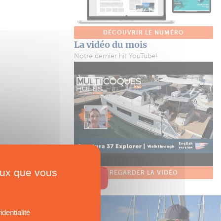
DÉCOUVRIR LE NUMÉRO
La vidéo du mois
Notre dernier hit YouTube!
ceux que vous
REGARDER LA VIDÉO
identialité