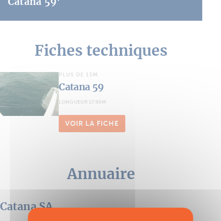
Catana 59'
Fiches techniques
PLUS DE 15M
Catana 59
LONGUEUR 17.90M
VOIR LA FICHE
Annuaire
Catana SA