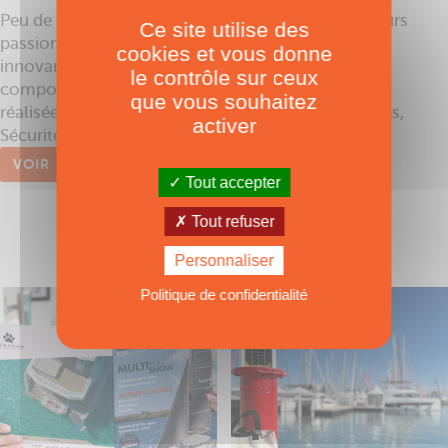
Peu de constructeurs peuvent prétendre offrir à leurs
Ce site utilise des
passionnés des catamarans de voyage, à la fois
cookies et vous donne
innovants, rapides et luxueux sans altérer le
le contrôle sur ceux
comportement marin du bateau. Ainsi se trouve
que vous souhaitez
réalisée la trilogie chère à la marque : Performances,
activer
Sécurité, Confort ultime, alchimie des ...
VOIR
Tout accepter
Tout refuser
Personnaliser
Politique de confidentialité