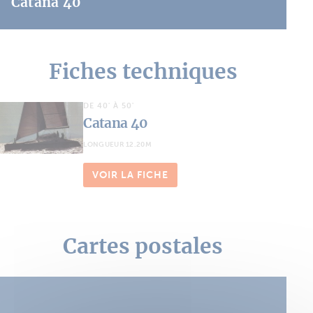
Catana 40
Fiches techniques
DE 40' À 50'
Catana 40
LONGUEUR 12.20M
VOIR LA FICHE
Cartes postales