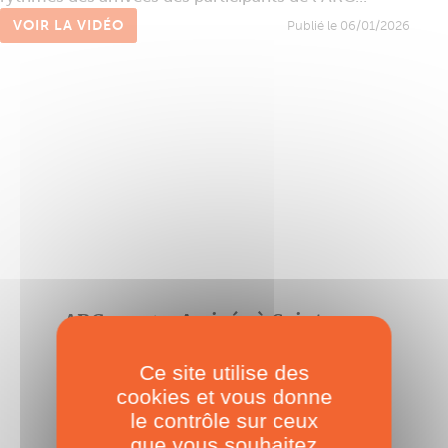
VOIR LA VIDÉO
Publié le 06/01/2026
ARC 2025 - Arrivée à Sainte-
Lucie
Ce site utilise des
Episode #4
cookies et vous donne
Publié le 23/12/2025
le contrôle sur ceux
que vous souhaitez