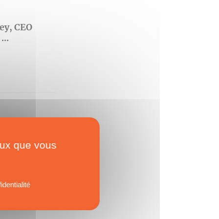
ey, CEO
...
Archipelago Yachts
ceux que vous
identialité