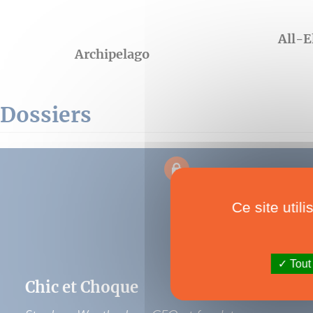
All-E
Archipelago
Dossiers
Ce site util
Tout
Chic et Choque