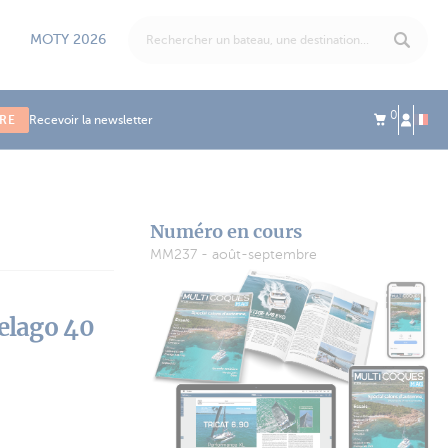
MOTY 2026
0
IRE
Recevoir la newsletter
Numéro en cours
MM237 - août-septembre
pelago 40