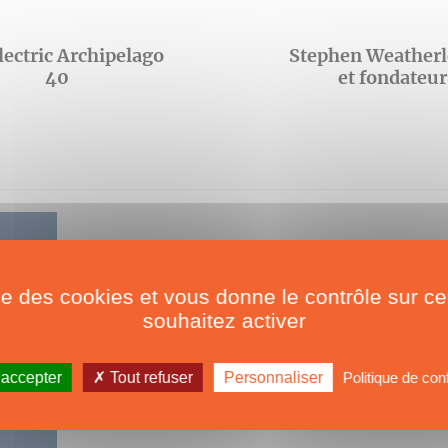
lectric Archipelago
Stephen Weatherl
40
et fondateur 
ise des cookies et vous donne le contrôle sur 
souhaitez activer
 accepter
Tout refuser
Personnaliser
Politique de conf