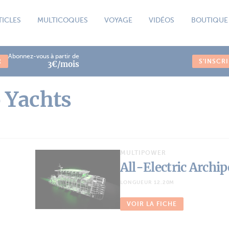
TICLES
MULTICOQUES
VOYAGE
VIDÉOS
BOUTIQUE
Abonnez-vous à partir de
R
S'INSCR
3€/mois
o Yachts
MULTIPOWER
All-Electric Archi
LONGUEUR 12.20M
VOIR LA FICHE