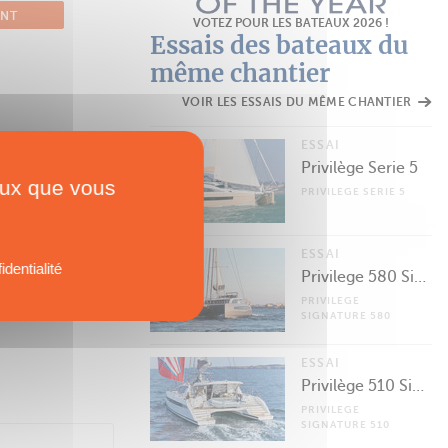
ANT
VOTEZ POUR LES BATEAUX 2026 !
Essais des bateaux du
même chantier
VOIR LES ESSAIS DU MÊME CHANTIER
ESSAI
Privilège Serie 5
ceux que vous
PRIVILEGE SERIE 5
ESSAI
identialité
Privilege 580 Signature
PRIVILEGE
SIGNATURE 580
ESSAI
Privilège 510 Signature
PRIVILEGE
SIGNATURE 510