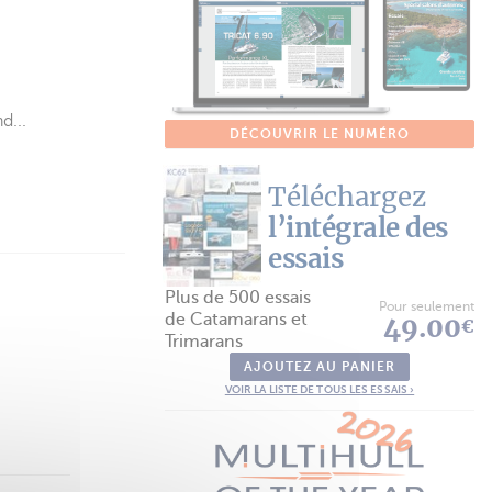
d...
DÉCOUVRIR LE NUMÉRO
Téléchargez
l’intégrale des
essais
Plus de 500 essais
Pour seulement
de Catamarans et
49.00
€
Trimarans
AJOUTEZ AU PANIER
VOIR LA LISTE DE TOUS LES ESSAIS ›