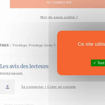
SE CONNECTER
Mot de passe oublié ?
Ce site util
TAGS :
Privilège
,
Privilege Serie 7
,
Catamaran
,
Voile
Tout
Les avis des lecteurs
POSTEZ UN AVIS
Se connecter / Créer un compte