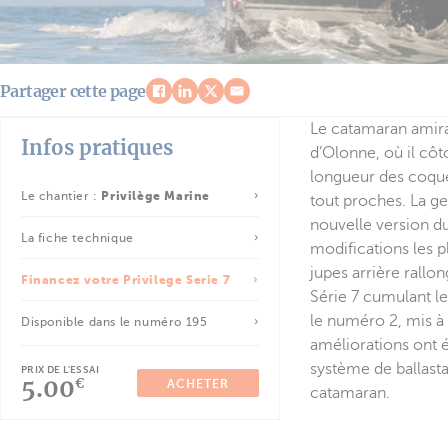
Partager cette page
Le catamaran amira
Infos pratiques
d’Olonne, où il cô
longueur des coque
Le chantier :
Privilège Marine
tout proches. La ge
nouvelle version du
La fiche technique
modifications les p
jupes arrière rallo
Financez votre Privilege Serie 7
Série 7 cumulant l
le numéro 2, mis à 
Disponible dans le numéro 195
améliorations ont é
système de ballasta
PRIX DE L'ESSAI
5.00
€
ACHETER
catamaran.