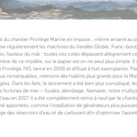
l du chantier Privilège Marine en impose… même amarré au p
toie régulièrement les machines du Vendée Globle. Franc-bord,
s, hauteur du mât : toutes ces cotes dépassent allègrement c
nèse de ce modèle, sur le papier est on ne peut plus simple. Il s
 Privilège 745, lancé en 2006 et diffusé à huit exemplaires. Pa
lus remarquables, retenons des hublots plus grands pour la Mas
ngées. Dans les faits, le lancement a été bien plus compliqué, l
es fortunes de mer – foudre, démâtage.
Namaste
, notre multiya
l’eau en 2017. Il a été complètement remis à neuf par le chant
té apportées, comme l’installation de générateurs plus puissan
ge des réservoirs d’eau et de carburant afin d’optimiser l’assiet