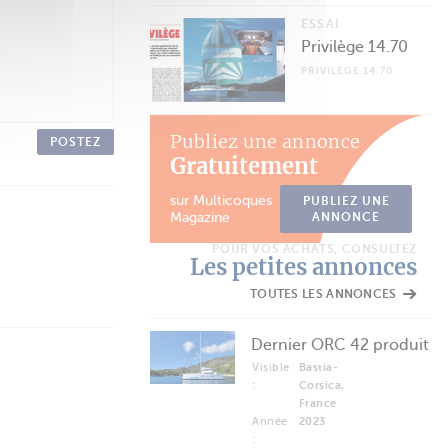
ESSAI
Privilège 14.70
PRIVILÈGE 14.70
Publiez une annonce
POSTEZ
Gratuitement
sur Multicoques
PUBLIEZ UNE
Magazine
ANNONCE
POUR VOS ACHATS, CONSULTEZ
Les petites annonces
TOUTES LES ANNONCES
Dernier ORC 42 produit
Visible
Bastia-
:
Corsica,
France
Année
2023
: