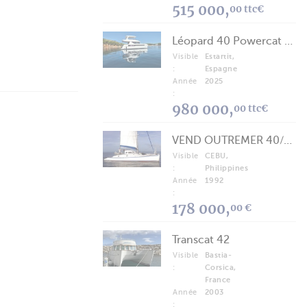
515 000,
00 ttc€
Léopard 40 Powercat 2025
Visible
Estartit,
:
Espagne
Année
2025
:
980 000,
00 ttc€
VEND OUTREMER 40/43 (FREE LANCE)
Visible
CEBU,
:
Philippines
Année
1992
:
178 000,
00 €
Transcat 42
Visible
Bastia-
:
Corsica,
France
Année
2003
: