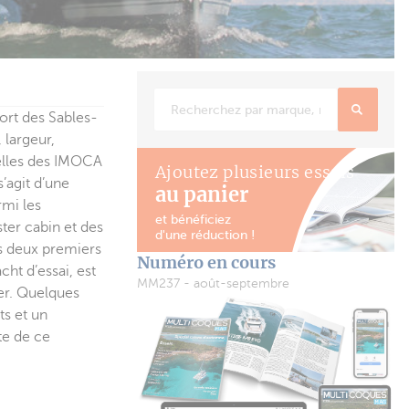
ort des Sables-
 largeur,
elles des IMOCA
Ajoutez plusieurs essais
’agit d’une
au panier
rmi les
et bénéficiez
ter cabin et des
d'une réduction !
es deux premiers
Numéro en cours
cht d’essai, est
MM237 - août-septembre
ier. Quelques
ts et un
te de ce