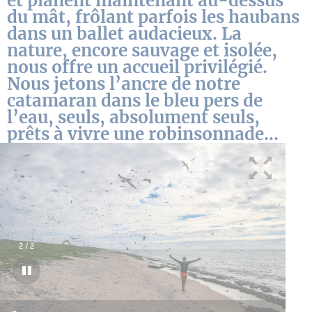
et planent maintenant au-dessus
du mât, frôlant parfois les haubans
dans un ballet audacieux. La
nature, encore sauvage et isolée,
nous offre un accueil privilégié.
Nous jetons l’ancre de notre
catamaran dans le bleu pers de
l’eau, seuls, absolument seuls,
prêts à vivre une robinsonnade…
2
/
2
La 