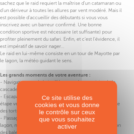
sachez que le raid requiert la maîtrise d'un catamaran ou
d'un dériveur à toutes les allures par vent modéré. Mais il
est possible d'accueillir des débutants si vous vous
inscrivez avec un barreur confirmé. Une bonne
condition sportive est nécessaire (et suffisante) pour
profiter pleinement du safari. Enfin, et c'est l'évidence, il
est impératif de savoir nager...
Le raid en lui-même consiste en un tour de Mayotte par
le lagon, la météo guidant le sens.
Les grands moments de votre aventure :
- Navigation vers la baie d'Hagnoundrou et visite de la
cascade de Soulou (12 milles).
- Escapade au Mont Choungi qui domine l'île-Grande,
Ce site utilise des
étape vers la réserve de Saziley, observation de la ponte
cookies et vous donne
des tortues (12 milles).
le contrôle sur ceux
- Passage par l'îlot Bambo situé au milieu du grand
que vous souhaitez
lagon, navigation autour de l'îlot Brandelé et observation
activer
des baleines et des dauphins (15 milles).