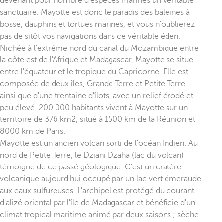
devenant pour nombre d'espèces marines un véritable
sanctuaire. Mayotte est donc le paradis des baleines à
bosse, dauphins et tortues marines, et vous n'oublierez
pas de sitôt vos navigations dans ce véritable éden.
Nichée à l'extrême nord du canal du Mozambique entre
la côte est de l'Afrique et Madagascar, Mayotte se situe
entre l'équateur et le tropique du Capricorne. Elle est
composée de deux îles, Grande Terre et Petite Terre
ainsi que d'une trentaine d'îlots, avec un relief érodé et
peu élevé. 200 000 habitants vivent à Mayotte sur un
territoire de 376 km2, situé à 1500 km de la Réunion et
8000 km de Paris.
Mayotte est un ancien volcan sorti de l'océan Indien. Au
nord de Petite Terre, le Dziani Dzaha (lac du volcan)
témoigne de ce passé géologique. C'est un cratère
volcanique aujourd'hui occupé par un lac vert émeraude
aux eaux sulfureuses. L'archipel est protégé du courant
d'alizé oriental par l'île de Madagascar et bénéficie d'un
climat tropical maritime animé par deux saisons ; sèche