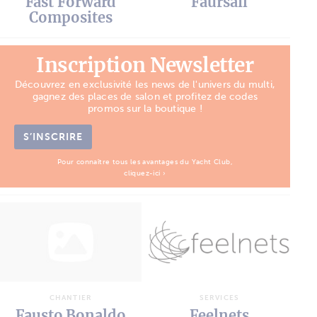
Fast Forward
Faursail
Composites
Inscription Newsletter
Découvrez en exclusivité les news de l'univers du multi,
gagnez des places de salon et profitez de codes
promos sur la boutique !
S’INSCRIRE
Pour connaître tous les avantages du Yacht Club,
cliquez-ici ›
CHANTIER
SERVICES
Fausto Bonaldo
Feelnets