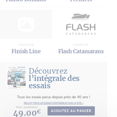
CHANTIER
CHANTIER
Finish Line
Flash Catamarans
Découvrez
l’intégrale des
essais
Tous les essais parus depuis près de 40 ans !
INCLUT TOUS LES ESSAIS DISPONIBLES SUR LE SITE! ›
Pour seulement
49.00
€
AJOUTEZ AU PANIER