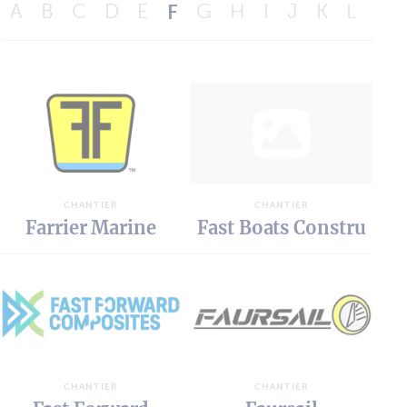
A
B
C
D
E
F
G
H
I
J
K
L
M
CHANTIER
CHANTIER
Farrier Marine
Fast Boats Constru
CHANTIER
CHANTIER