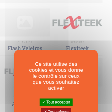
CHANTIER
SERVICES
Flash Veleiros
Flexiteek
Ce site utilise des
cookies et vous donne
le contrôle sur ceux
que vous souhaitez
activer
SERVICES
CHANTIER
Flexiteek
FORMAT System
Tout accepter
Atlantique
Tout refuser