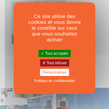
Ce site utilise des
cookies et vous donne
le contrôle sur ceux
que vous souhaitez
activer
Alpha 42
Tout accepter
Tout refuser
Personnaliser
Politique de confidentialité