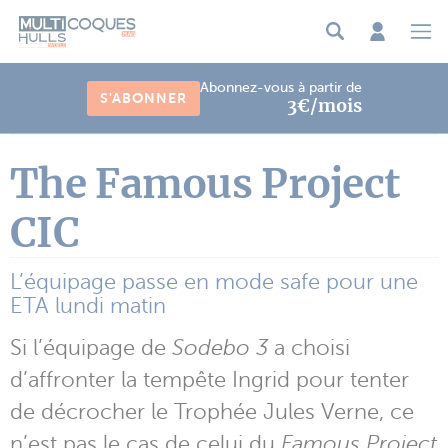
Panneau de gestion des cookies
Abonnez-vous à partir de
S'ABONNER
3€/mois
The Famous Project
CIC
L’équipage passe en mode safe pour une
ETA lundi matin
Si l’équipage de
Sodebo 3
a choisi
d’affronter la tempête Ingrid pour tenter
de décrocher le Trophée Jules Verne, ce
n’est pas le cas de celui du
Famous Project