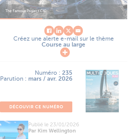
The Famous Project CIC
The
Créez une alerte e-mail sur le thème
Course au large
Numéro :
235
Parution :
mars / avr. 2026
DÉCOUVIR CE NUMÉRO
Publié le
23/01/2026
Par Kim Wellington