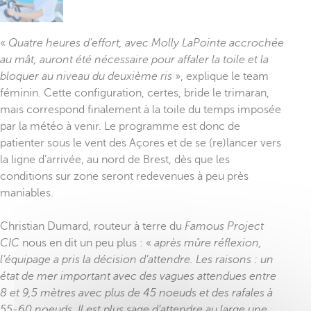
«
Quatre heures d’effort, avec Molly LaPointe accrochée
au mât, auront été nécessaire pour affaler la toile et la
bloquer au niveau du deuxième ris
», explique le team
féminin. Cette configuration, certes, bride le trimaran,
mais correspond finalement à la toile du temps imposée
par la météo à venir. Le programme est donc de
patienter sous le vent des Açores et de se (re)lancer vers
la ligne d’arrivée, au nord de Brest, dès que les
conditions sur zone seront redevenues à peu près
maniables.
Christian Dumard, routeur à terre du
Famous Project
CIC
nous en dit un peu plus : «
après mûre réflexion,
l’équipage a pris la décision d’attendre. Les raisons : un
état de mer important avec des vagues attendues entre
8 et 9,5 mètres avec plus de 45 noeuds et des rafales à
55-60 noeuds. Il est plus sage d’attendre au large une