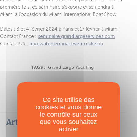
première fois, ce séminaire s’exporte et se tiendra à
Miami à l’occasion du Miami International Boat Show.
Dates : 3 et 4 février 2024 à Paris et 17 février à Miami
Contact France :
seminaire.grandlargeservices.com
Contact US :
bluewaterseminar.eventmaker.io
TAGS :
Grand Large Yachting
Ce site utilise des
cookies et vous donne
le contrôle sur ceux
Articles les plus lus dans cette
que vous souhaitez
activer
catégorie