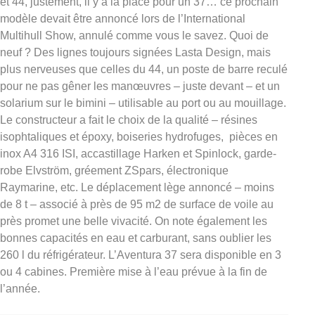
et 44, justement, il y a la place pour un 37… ce prochain
modèle devait être annoncé lors de l’International
Multihull Show, annulé comme vous le savez. Quoi de
neuf ? Des lignes toujours signées Lasta Design, mais
plus nerveuses que celles du 44, un poste de barre reculé
pour ne pas gêner les manœuvres – juste devant – et un
solarium sur le bimini – utilisable au port ou au mouillage.
Le constructeur a fait le choix de la qualité – résines
isophtaliques et époxy, boiseries hydrofuges, pièces en
inox A4 316 ISI, accastillage Harken et Spinlock, garde-
robe Elvström, gréement ZSpars, électronique
Raymarine, etc. Le déplacement lège annoncé – moins
de 8 t – associé à près de 95 m2 de surface de voile au
près promet une belle vivacité. On note également les
bonnes capacités en eau et carburant, sans oublier les
260 l du réfrigérateur. L’Aventura 37 sera disponible en 3
ou 4 cabines. Première mise à l’eau prévue à la fin de
l’année.