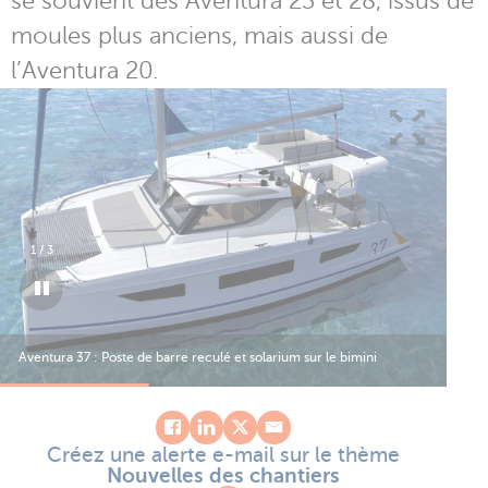
se souvient des Aventura 23 et 28, issus de
moules plus anciens, mais aussi de
l’Aventura 20.
1
/
3
Aventura 37 : Poste de barre reculé et solarium sur le bimini
Ave
Créez une alerte e-mail sur le thème
Nouvelles des chantiers