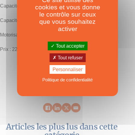
Capacité eau : 2 x 250 l
cookies et vous donne
le contrôle sur ceux
Capacité gazole : 2 x 250 l
que vous souhaitez
activer
Motorisation : 2 x 20/30 CV
Tout accepter
Prix : 225 000 € HT
Tout refuser
Personnaliser
TAGS :
Aventura 37
,
Aventura Catamarans
Politique de confidentialité
Articles les plus lus dans cette