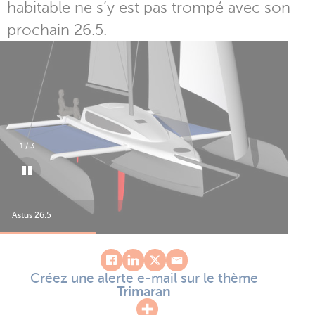
habitable ne s’y est pas trompé avec son
prochain 26.5.
1
/
3
Astus 26.5
Ast
Créez une alerte e-mail sur le thème
Trimaran