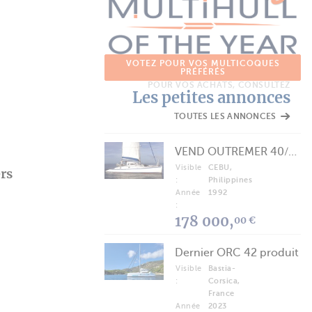
VOTEZ POUR VOS MULTICOQUES
PRÉFÉRÉS
POUR VOS ACHATS, CONSULTEZ
Les petites annonces
TOUTES LES ANNONCES
VEND OUTREMER 40/43 (FREE LANCE)
Visible
CEBU,
rs
:
Philippines
Année
1992
:
178 000,
00 €
Dernier ORC 42 produit
Visible
Bastia-
:
Corsica,
France
Année
2023