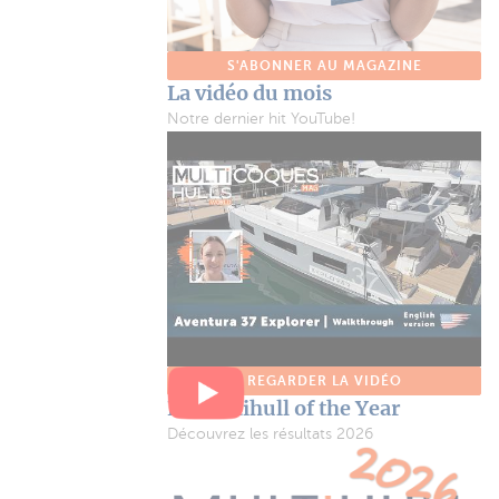
S'ABONNER AU MAGAZINE
La vidéo du mois
Notre dernier hit YouTube!
REGARDER LA VIDÉO
Le Multihull of the Year
Découvrez les résultats 2026