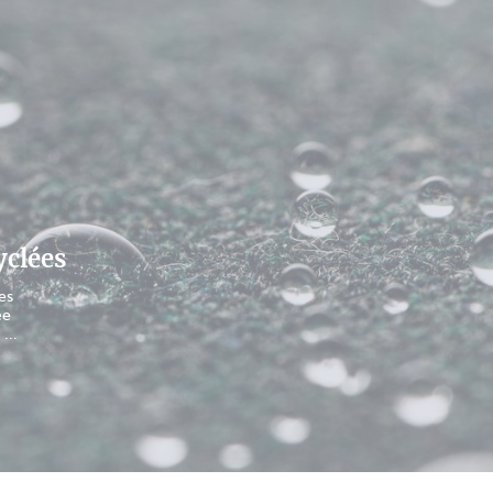
yclées
es
ée
...