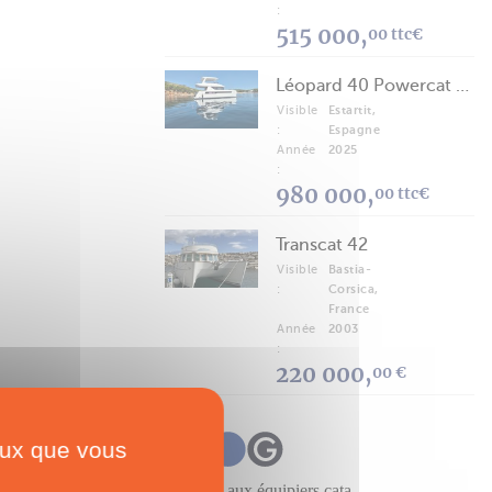
:
515 000,
00 ttc€
Léopard 40 Powercat 2025
Visible
Estartit,
:
Espagne
Année
2025
:
980 000,
00 ttc€
Transcat 42
Visible
Bastia-
:
Corsica,
France
Année
2003
:
220 000,
00 €
ceux que vous