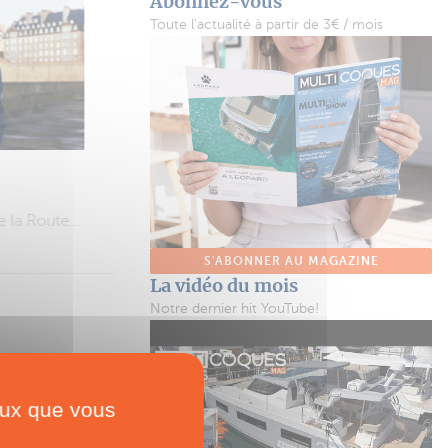
Abonnez-vous
Toute l'actualité à partir de 3€ / mois
SHOPPING
Supmaran
Un paddle + un paddle = un catamaran !
t ni moteur
S'ABONNER AU MAGAZINE
La vidéo du mois
Notre dernier hit YouTube!
ceux que vous