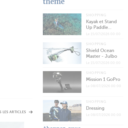
thème
SHOPPING
Kayak et Stand
Up Paddle...
Le 15/07/2026 00:00
SHOPPING
Shield Ocean
Master - Julbo
Le 15/07/2026 00:00
SHOPPING
Mission 1 GoPro
Le 08/07/2026 00:00
SHOPPING
Dressing
S LES ARTICLES
Le 08/07/2026 00:00