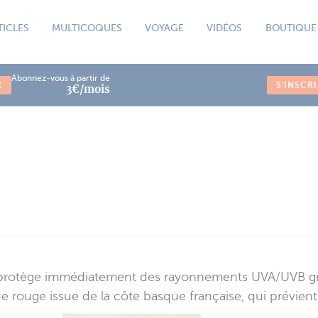
TICLES
MULTICOQUES
VOYAGE
VIDÉOS
BOUTIQUE
Abonnez-vous à partir de
R
S'INSCR
3€/mois
tz protège immédiatement des rayonnements UVA/UVB grâ
ue rouge issue de la côte basque française, qui prévie