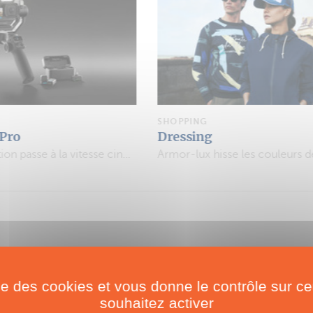
SHOPPING
DeepFoil
Armor-lux hisse les couleurs de la Route du Rhum
La glisse sous-marine, sans les
ise des cookies et vous donne le contrôle sur 
souhaitez activer