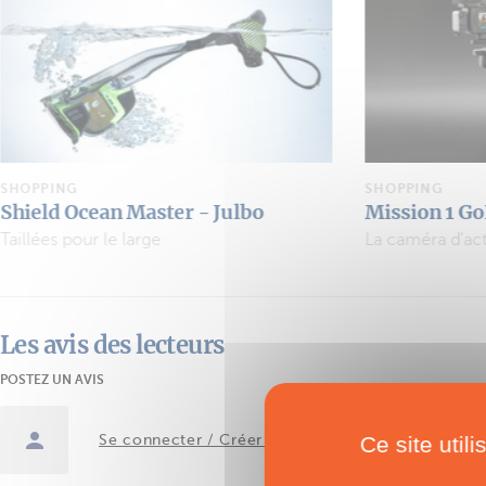
SHOPPING
SHOPPING
Mission 1 GoPro
Dressing
La caméra d'action passe à la vitesse cinéma
Les avis des lecteurs
POSTEZ UN AVIS
Ce site util
Se connecter / Créer un compte