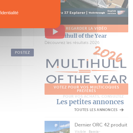
identialité
REGARDER LA VIDÉO
Le Multihull of the Year
Découvrez les résultats 2026
POSTEZ
VOTEZ POUR VOS MULTICOQUES
PRÉFÉRÉS
POUR VOS ACHATS, CONSULTEZ
Les petites annonces
TOUTES LES ANNONCES
Dernier ORC 42 produit
Visible
Bastia-