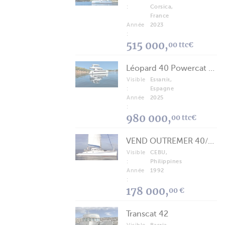
:
Corsica,
France
Année
2023
:
515 000,
00 ttc€
Léopard 40 Powercat 2025
Visible
Estartit,
:
Espagne
Année
2025
:
980 000,
00 ttc€
VEND OUTREMER 40/43 (FREE LANCE)
Visible
CEBU,
:
Philippines
Année
1992
:
178 000,
00 €
Transcat 42