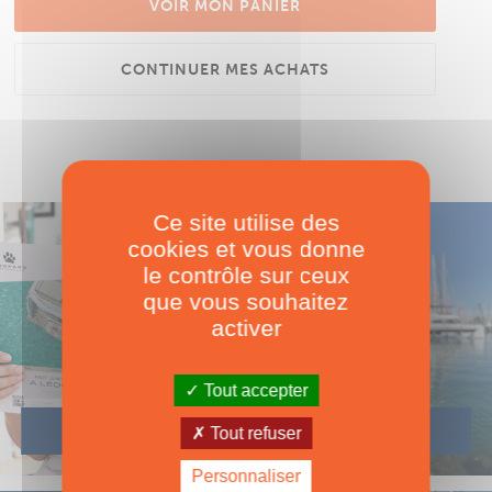
VOIR MON PANIER
CONTINUER MES ACHATS
Ce site utilise des
cookies et vous donne
le contrôle sur ceux
que vous souhaitez
activer
Tout accepter
Tout refuser
Personnaliser